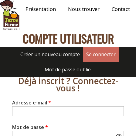
Présentation
Nous trouver
Contact
Terre
Ferme
COMPTE UTILISATEUR
Onglets
Créer un nouveau compte
Se connecter
(onglet a
principaux
Mot de passe oublié
Déjà inscrit ? Connectez-
vous !
Adresse e-mail
*
Mot de passe
*