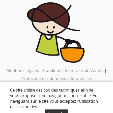
Mentions légales
|
Conditions Générales de Ventes
|
Protection des données personnelles
Ce site utilise des cookies techniques afin de
© Copyright 2026 - USSES ET BORNES : PRODUCTEURS EN
vous proposer une navigation confortable. En
naviguant sur le site vous acceptez l’utilisation
VENTE DIRECTE - Tous droits réservés - Conception :
Sarl
de ces cookies.
Dynapse